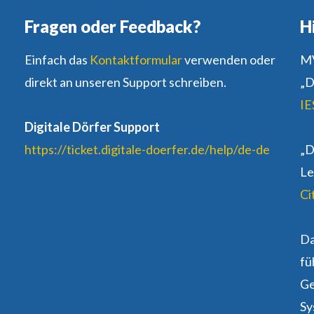
Fragen oder Feedback?
H
Einfach das
Kontaktformular
verwenden oder
MV
direkt an unseren Support schreiben.
„D
IE
Digitale Dörfer Support
https://ticket.digitale-doerfer.de/help/de-de
„D
Le
Ci
D
fü
Ge
Sy