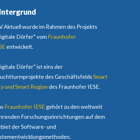
intergrund
 Aktuell wurde im Rahmen des Projekts
igitale Dörfer“ vom
Fraunhofer
SE
entwickelt.
igitale Dörfer“ ist eins der
uchtturmprojekte des Geschäftsfelds
Smart
ty und Smart Region
des Fraunhofer IESE.
as
Fraunhofer IESE
gehört zu den weltweit
hrenden Forschungseinrichtungen auf dem
biet der Software- und
stementwicklungsmethoden.