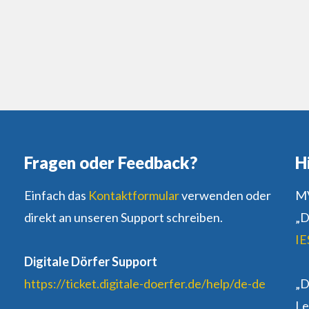
Fragen oder Feedback?
H
Einfach das
Kontaktformular
verwenden oder
MV
direkt an unseren Support schreiben.
„D
IE
Digitale Dörfer Support
https://ticket.digitale-doerfer.de/help/de-de
„D
Le