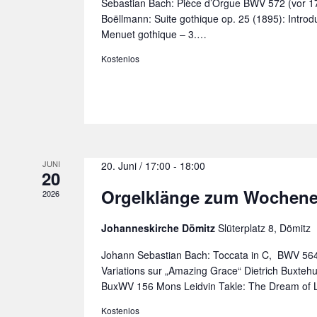
Sebastian Bach: Pièce d’Orgue BWV 572 (vor 1
Boëllmann: Suite gothique op. 25 (1895): Introd
Menuet gothique – 3.…
Kostenlos
JUNI
20. Juni / 17:00
-
18:00
20
Orgelklänge zum Wochen
2026
Johanneskirche Dömitz
Slüterplatz 8, Dömitz
Johann Sebastian Bach: Toccata in C, BWV 56
Variations sur „Amazing Grace“ Dietrich Buxtehu
BuxWV 156 Mons Leidvin Takle: The Dream of
Kostenlos