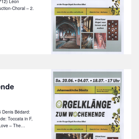
712) Léon
uction-Choral – 2.
ende
4 Denis Bédard:
de: Toccata in F,
 Love – The…