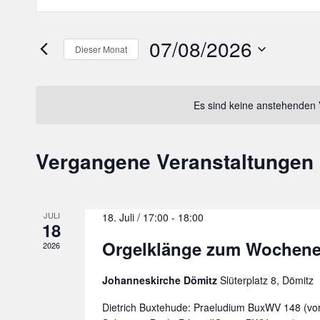
Suche
Schlüsselwort
und
eingeben.
07/08/2026
Dieser Monat
Ansichten,
Suche
Datum
Navigation
nach
wählen.
Veranstaltungen
Es sind keine anstehenden 
Schlüsselwort.
Vergangene Veranstaltungen
Kalender
von
Veranstaltungen
JULI
18. Juli / 17:00
-
18:00
18
Orgelklänge zum Wochen
2026
Johanneskirche Dömitz
Slüterplatz 8, Dömitz
Dietrich Buxtehude: Praeludium BuxWV 148 (vo