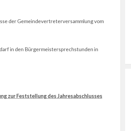
lüsse der Gemeindevertreterversammlung vom
darf in den Bürgermeistersprechstunden in
ng zur Feststellung des Jahresabschlusses