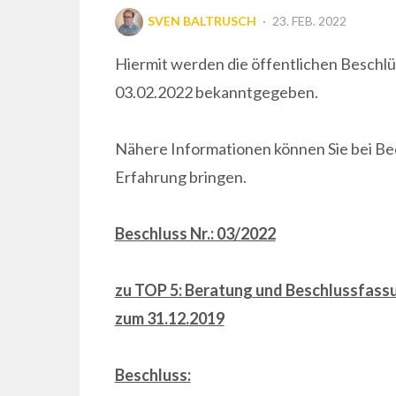
POSTED
SVEN BALTRUSCH
23. FEB. 2022
ON
Hiermit werden die öffentlichen Besch
03.02.2022 bekanntgegeben.
Nähere Informationen können Sie bei Be
Erfahrung bringen.
Beschluss Nr.: 03/2022
zu TOP 5: Beratung und Beschlussfassu
zum 31.12.2019
Beschluss: