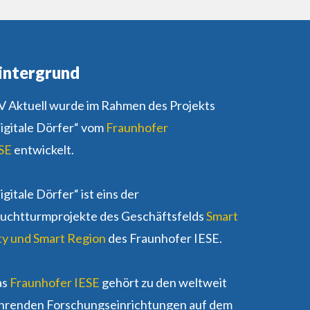
intergrund
 Aktuell wurde im Rahmen des Projekts
igitale Dörfer“ vom
Fraunhofer
SE
entwickelt.
igitale Dörfer“ ist eins der
uchtturmprojekte des Geschäftsfelds
Smart
ty und Smart Region
des Fraunhofer IESE.
as
Fraunhofer IESE
gehört zu den weltweit
hrenden Forschungseinrichtungen auf dem