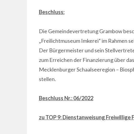
Beschluss:
Die Gemeindevertretung Grambow besch
„Freilichtmuseum Imkerei“ im Rahmen sei
Der Bürgermeister und sein Stellvertret
zum Erreichen der Finanzierung über d
Mecklenburger Schaalseeregion – Biosph
stellen.
Beschluss Nr.: 06/2022
zu TOP 9: Dienstanweisung Freiwillig