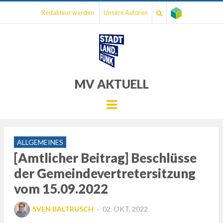
Redakteur werden
Unsere Autoren
MV AKTUELL
Menu
ALLGEMEINES
[Amtlicher Beitrag] Beschlüsse
der Gemeindevertretersitzung
vom 15.09.2022
POSTED
SVEN BALTRUSCH
02. OKT. 2022
ON