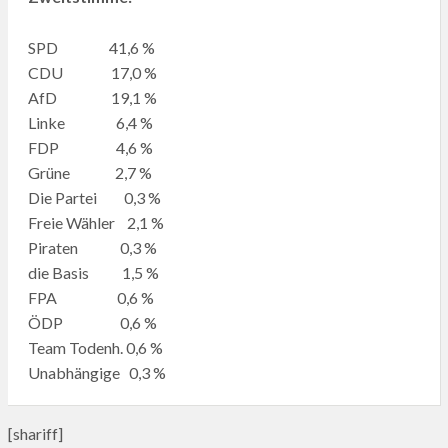
SPD 41,6 %
CDU 17,0 %
AfD 19,1 %
Linke 6,4 %
FDP 4,6 %
Grüne 2,7 %
Die Partei 0,3 %
Freie Wähler 2,1 %
Piraten 0,3 %
die Basis 1,5 %
FPA 0,6 %
ÖDP 0,6 %
Team Todenh. 0,6 %
Unabhängige 0,3 %
[shariff]