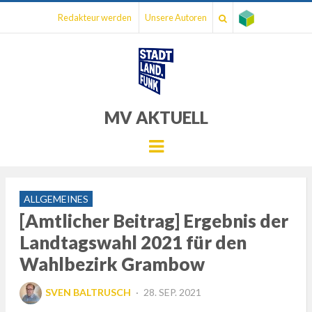
Redakteur werden
Unsere Autoren
MV AKTUELL
Menu
ALLGEMEINES
[Amtlicher Beitrag] Ergebnis der
Landtagswahl 2021 für den
Wahlbezirk Grambow
POSTED
SVEN BALTRUSCH
28. SEP. 2021
ON