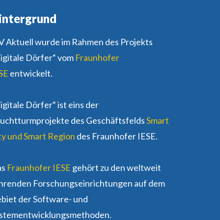
intergrund
 Aktuell wurde im Rahmen des Projekts
igitale Dörfer“ vom
Fraunhofer
SE
entwickelt.
igitale Dörfer“ ist eins der
uchtturmprojekte des Geschäftsfelds
Smart
ty und Smart Region
des Fraunhofer IESE.
as
Fraunhofer IESE
gehört zu den weltweit
hrenden Forschungseinrichtungen auf dem
biet der Software- und
stementwicklungsmethoden.