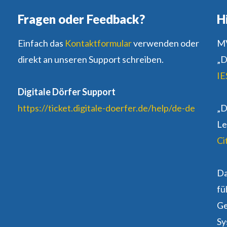
Fragen oder Feedback?
H
Einfach das
Kontaktformular
verwenden oder
MV
direkt an unseren Support schreiben.
„D
IE
Digitale Dörfer Support
https://ticket.digitale-doerfer.de/help/de-de
„D
Le
Ci
D
fü
Ge
Sy