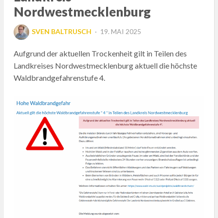
Nordwestmecklenburg
POSTED
SVEN BALTRUSCH
19. MAI 2025
ON
Aufgrund der aktuellen Trockenheit gilt in Teilen des
Landkreises Nordwestmecklenburg aktuell die höchste
Waldbrandgefahrenstufe 4.