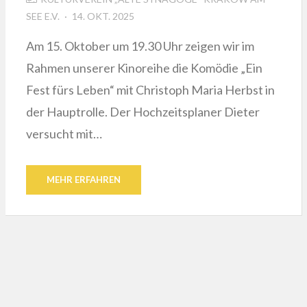
POSTED
SEE E.V.
14. OKT. 2025
ON
Am 15. Oktober um 19.30 Uhr zeigen wir im
Rahmen unserer Kinoreihe die Komödie „Ein
Fest fürs Leben“ mit Christoph Maria Herbst in
der Hauptrolle. Der Hochzeitsplaner Dieter
versucht mit…
MEHR ERFAHREN