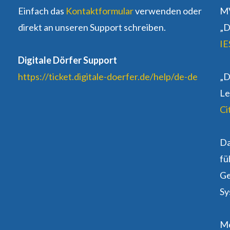
Einfach das
Kontaktformular
verwenden oder
MV
direkt an unseren Support schreiben.
„D
IE
Digitale Dörfer Support
https://ticket.digitale-doerfer.de/help/de-de
„D
Le
Ci
D
fü
Ge
Sy
Me