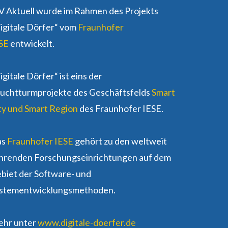
 Aktuell wurde im Rahmen des Projekts
igitale Dörfer“ vom
Fraunhofer
SE
entwickelt.
igitale Dörfer“ ist eins der
uchtturmprojekte des Geschäftsfelds
Smart
ty und Smart Region
des Fraunhofer IESE.
as
Fraunhofer IESE
gehört zu den weltweit
hrenden Forschungseinrichtungen auf dem
biet der Software- und
stementwicklungsmethoden.
hr unter
www.digitale-doerfer.de