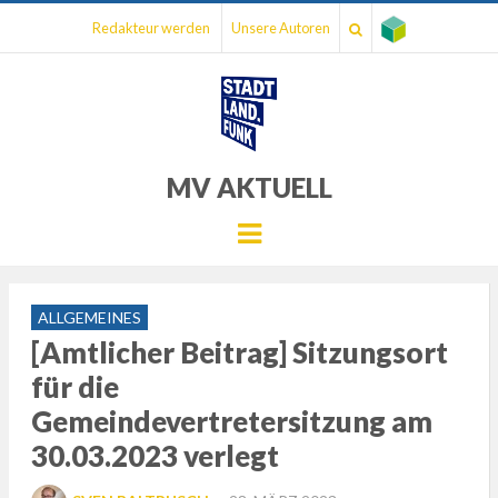
Redakteur werden
Unsere Autoren
MV AKTUELL
Menu
ALLGEMEINES
[Amtlicher Beitrag] Sitzungsort
für die
Gemeindevertretersitzung am
30.03.2023 verlegt
POSTED