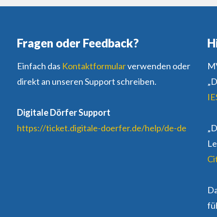
Fragen oder Feedback?
H
Einfach das
Kontaktformular
verwenden oder
MV
direkt an unseren Support schreiben.
„D
IE
Digitale Dörfer Support
https://ticket.digitale-doerfer.de/help/de-de
„D
Le
Ci
D
fü