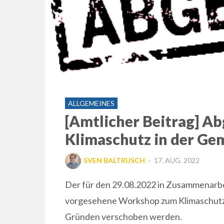
ALLGEMEINES
[Amtlicher Beitrag] A
Klimaschutz in der G
POSTED
SVEN BALTRUSCH
17. AUG. 2022
ON
Der für den 29.08.2022 in Zusammenarbe
vorgesehene Workshop zum Klimaschutz 
Gründen verschoben werden.