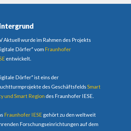
intergrund
 Aktuell wurde im Rahmen des Projekts
igitale Dörfer“ vom
Fraunhofer
SE
entwickelt.
igitale Dörfer“ ist eins der
uchtturmprojekte des Geschäftsfelds
Smart
ty und Smart Region
des Fraunhofer IESE.
as
Fraunhofer IESE
gehört zu den weltweit
hrenden Forschungseinrichtungen auf dem