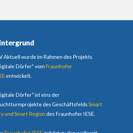
intergrund
 Aktuell wurde im Rahmen des Projekts
igitale Dörfer“ vom
Fraunhofer
SE
entwickelt.
igitale Dörfer“ ist eins der
uchtturmprojekte des Geschäftsfelds
Smart
ty und Smart Region
des Fraunhofer IESE.
as
Fraunhofer IESE
gehört zu den weltweit