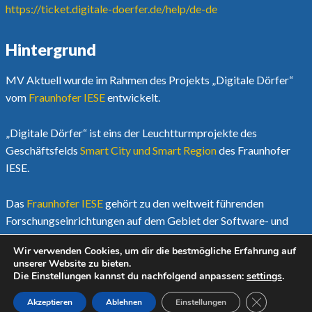
https://ticket.digitale-doerfer.de/help/de-de
Hintergrund
MV Aktuell wurde im Rahmen des Projekts „Digitale Dörfer“
vom
Fraunhofer IESE
entwickelt.
„Digitale Dörfer“ ist eins der Leuchtturmprojekte des
Geschäftsfelds
Smart City und Smart Region
des Fraunhofer
IESE.
Das
Fraunhofer IESE
gehört zu den weltweit führenden
Forschungseinrichtungen auf dem Gebiet der Software- und
Systementwicklungsmethoden.
Wir verwenden Cookies, um dir die bestmögliche Erfahrung auf
unserer Website zu bieten.
Mehr unter
www.digitale-doerfer.de
Die Einstellungen kannst du nachfolgend anpassen:
settings
.
GDPR COOK
Akzeptieren
Ablehnen
Einstellungen