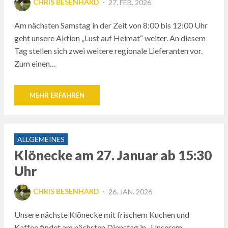
CHRIS BESENHARD
27. FEB. 2026
ON
Am nächsten Samstag in der Zeit von 8:00 bis 12:00 Uhr
geht unsere Aktion „Lust auf Heimat“ weiter. An diesem
Tag stellen sich zwei weitere regionale Lieferanten vor.
Zum einen…
MEHR ERFAHREN
ALLGEMEINES
Klönecke am 27. Januar ab 15:30
Uhr
POSTED
CHRIS BESENHARD
26. JAN. 2026
ON
Unsere nächste Klönecke mit frischem Kuchen und
Kaffee findet am nächsten Dienstag in „Unserem