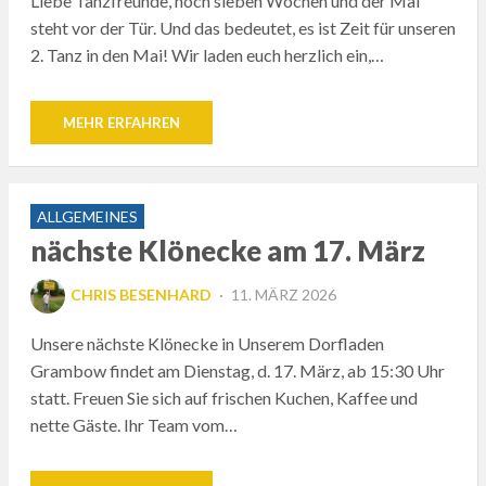
Liebe Tanzfreunde, noch sieben Wochen und der Mai
steht vor der Tür. Und das bedeutet, es ist Zeit für unseren
2. Tanz in den Mai! Wir laden euch herzlich ein,…
MEHR ERFAHREN
ALLGEMEINES
nächste Klönecke am 17. März
POSTED
CHRIS BESENHARD
11. MÄRZ 2026
ON
Unsere nächste Klönecke in Unserem Dorfladen
Grambow findet am Dienstag, d. 17. März, ab 15:30 Uhr
statt. Freuen Sie sich auf frischen Kuchen, Kaffee und
nette Gäste. Ihr Team vom…