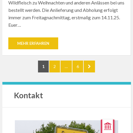
Wildfleisch zu Weihnachten und anderen Anlässen bei uns
bestellt werden. Die Anlieferung und Abholung erfolgt
immer zum Freitagnachmittag, erstmalig zum 14.11.25.
Euer…
MEHR ERFAHREN
Seitennummerierung
PAGE
PAGE
PAGE
NEXT
1
2
…
6
der
PAGE
Beiträge
Kontakt