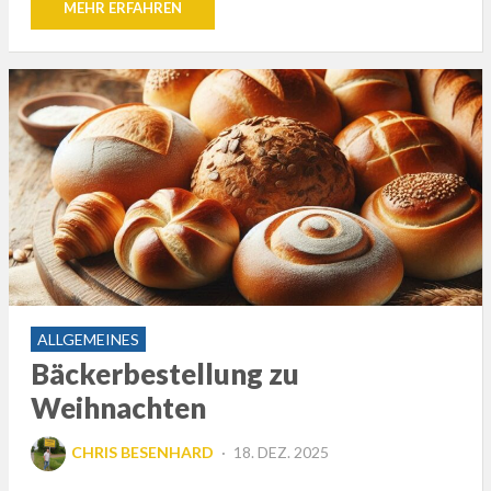
MEHR ERFAHREN
ALLGEMEINES
Bäckerbestellung zu
Weihnachten
POSTED
CHRIS BESENHARD
18. DEZ. 2025
ON