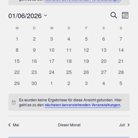
01/06/2026
Veranst
Ver
SUCHE
MONA
Ans
Suche
Datum
Kalender
M
MONTAG
D
DIENSTAG
M
MITTWOCH
D
DONNERSTAG
F
FREITAG
S
SAMSTAG
S
SONNTA
Nav
wählen.
und
0
0
0
0
0
0
0
von
1
2
3
4
5
6
7
Ansicht
Veranstaltungen
Veranstaltungen
Veranstaltungen
Veranstaltungen
Veranstaltungen
Veranstaltungen
Veranst
Veranstaltungen
0
0
0
0
0
0
0
8
9
10
11
12
13
14
Navigat
Veranstaltungen
Veranstaltungen
Veranstaltungen
Veranstaltungen
Veranstaltungen
Veranstaltungen
Veransta
0
0
0
0
0
0
0
15
16
17
18
19
20
21
Veranstaltungen
Veranstaltungen
Veranstaltungen
Veranstaltungen
Veranstaltungen
Veranstaltungen
Veransta
0
0
0
0
0
0
0
22
23
24
25
26
27
28
Veranstaltungen
Veranstaltungen
Veranstaltungen
Veranstaltungen
Veranstaltungen
Veranstaltungen
Veransta
0
0
0
0
0
0
0
29
30
1
2
3
4
5
Veranstaltungen
Veranstaltungen
Veranstaltungen
Veranstaltungen
Veranstaltungen
Veranstaltungen
Veranst
Es wurden keine Ergebnisse für diese Ansicht gefunden. Hier
Hinweis
geht es zu den
nächsten bevorstehenden Veranstaltungen
.
Mai
Dieser Monat
Juli