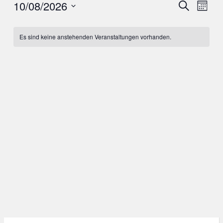
10/08/2026
Veranst
Ver
SUCHE
MONA
Ans
Suche
Datum
Kalender
Nav
wählen.
und
Es sind keine anstehenden Veranstaltungen vorhanden.
von
Ansicht
Veranstaltungen
Navigat