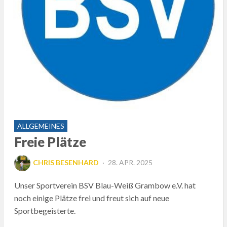
ALLGEMEINES
Freie Plätze
POSTED
CHRIS BESENHARD
28. APR. 2025
ON
Unser Sportverein BSV Blau-Weiß Grambow e.V. hat
noch einige Plätze frei und freut sich auf neue
Sportbegeisterte.