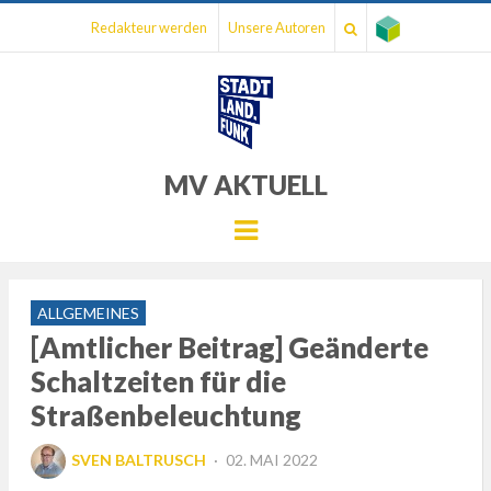
Redakteur werden
Unsere Autoren
MV AKTUELL
Menu
ALLGEMEINES
[Amtlicher Beitrag] Geänderte
Schaltzeiten für die
Straßenbeleuchtung
POSTED
SVEN BALTRUSCH
02. MAI 2022
ON