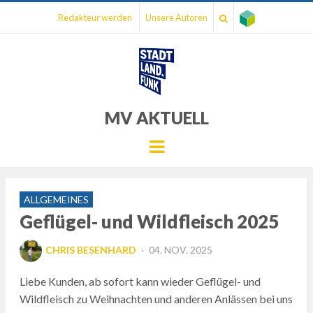
Redakteur werden
Unsere Autoren
MV AKTUELL
Menu
ALLGEMEINES
Geflügel- und Wildfleisch 2025
POSTED
CHRIS BESENHARD
04. NOV. 2025
ON
Liebe Kunden, ab sofort kann wieder Geflügel- und
Wildfleisch zu Weihnachten und anderen Anlässen bei uns