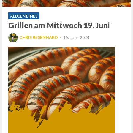
ALLGEMEINES
Grillen am Mittwoch 19. Juni
POSTED
CHRIS BESENHARD
15. JUNI 2024
ON