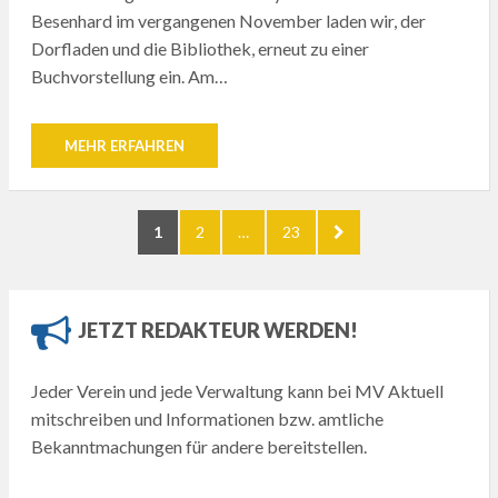
Besenhard im vergangenen November laden wir, der
Dorfladen und die Bibliothek, erneut zu einer
Buchvorstellung ein. Am…
MEHR ERFAHREN
Seitennummerierung
PAGE
PAGE
PAGE
NEXT
1
2
…
23
der
PAGE
Beiträge
JETZT REDAKTEUR WERDEN!
Jeder Verein und jede Verwaltung kann bei MV Aktuell
mitschreiben und Informationen bzw. amtliche
Bekanntmachungen für andere bereitstellen.