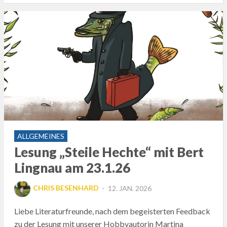
ALLGEMEINES
Lesung „Steile Hechte“ mit Bert
Lingnau am 23.1.26
POSTED
CHRIS BESENHARD
12. JAN. 2026
ON
Liebe Literaturfreunde, nach dem begeisterten Feedback
zu der Lesung mit unserer Hobbyautorin Martina