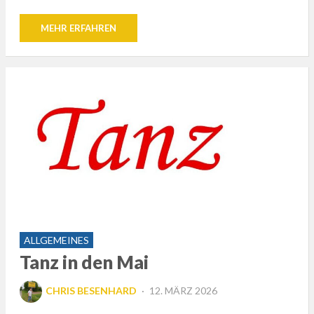
MEHR ERFAHREN
ALLGEMEINES
Tanz in den Mai
POSTED
CHRIS BESENHARD
12. MÄRZ 2026
ON