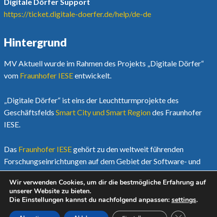
Digitale Dörfer Support
https://ticket.digitale-doerfer.de/help/de-de
Hintergrund
MV Aktuell wurde im Rahmen des Projekts „Digitale Dörfer“
vom
Fraunhofer IESE
entwickelt.
„Digitale Dörfer“ ist eins der Leuchtturmprojekte des
Geschäftsfelds
Smart City und Smart Region
des Fraunhofer
IESE.
Das
Fraunhofer IESE
gehört zu den weltweit führenden
Forschungseinrichtungen auf dem Gebiet der Software- und
Systementwicklungsmethoden.
Wir verwenden Cookies, um dir die bestmögliche Erfahrung auf
unserer Website zu bieten.
Mehr unter
www.digitale-doerfer.de
Die Einstellungen kannst du nachfolgend anpassen:
settings
.
GDPR COOK