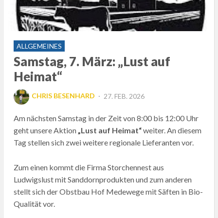
ALLGEMEINES
Samstag, 7. März: „Lust auf
Heimat“
POSTED
CHRIS BESENHARD
27. FEB. 2026
ON
Am nächsten Samstag in der Zeit von 8:00 bis 12:00 Uhr
geht unsere Aktion
„Lust auf Heimat“
weiter. An diesem
Tag stellen sich zwei weitere regionale Lieferanten vor.
Zum einen kommt die Firma Storchennest aus
Ludwigslust mit Sanddornprodukten und zum anderen
stellt sich der Obstbau Hof Medewege mit Säften in Bio-
Qualität vor.