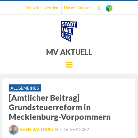
Redakteur werden
Unsere Autoren
MV AKTUELL
Menu
ALLGEMEINES
[Amtlicher Beitrag]
Grundsteuerreform in
Mecklenburg-Vorpommern
POSTED
SVEN BALTRUSCH
16. SEP. 2022
ON